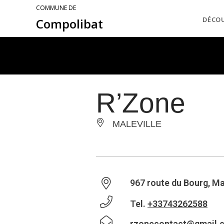
COMMUNE DE
DÉCO
Compolibat
R’Zone
MALEVILLE
967 route du Bourg, Ma
Tel.
+33743262588
rzonecontact@gmail.